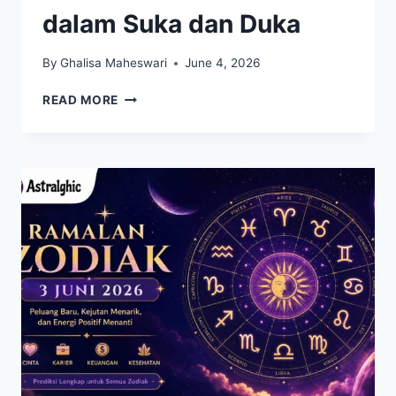
dalam Suka dan Duka
By
Ghalisa Maheswari
June 4, 2026
9
READ MORE
PASANGAN
ZODIAK
YANG
DISEBUT
SETIA
MENEMANI
DALAM
SUKA
DAN
DUKA