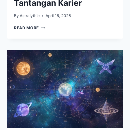
Tantangan Karier
By
Astralythic
April 16, 2026
RAMALAN
READ MORE
ZODIAK
HARI
INI:
TAURUS
CUAN,
LEO
HADAPI
TANTANGAN
KARIER