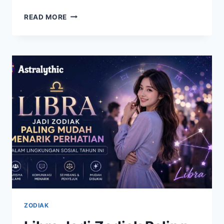
ZODIAK
READ MORE
HARI
INI
MEMBAWA
ENERGI
POSITIF,
BEBERAPA
BINTANG
DIPREDIKSI
NAIK
LEVEL
ZODIAK