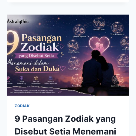
CAPRICORN
DIPREDIKSI
BERSINAR
DI
TEMPAT
KERJA,
PRESTASI
MULAI
DIAKUI
ZODIAK
9 Pasangan Zodiak yang
Disebut Setia Menemani