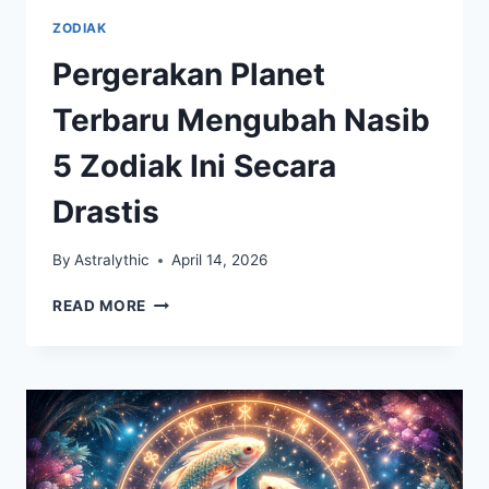
ZODIAK
Pergerakan Planet
Terbaru Mengubah Nasib
5 Zodiak Ini Secara
Drastis
By
Astralythic
April 14, 2026
PERGERAKAN
READ MORE
PLANET
TERBARU
MENGUBAH
NASIB
5
ZODIAK
INI
SECARA