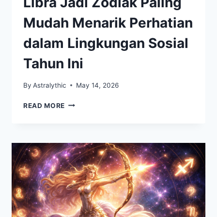
Libra Jadi Zodiak Paling
Mudah Menarik Perhatian
dalam Lingkungan Sosial
Tahun Ini
By
Astralythic
May 14, 2026
LIBRA
READ MORE
JADI
ZODIAK
PALING
MUDAH
MENARIK
PERHATIAN
DALAM
LINGKUNGAN
SOSIAL
TAHUN
INI