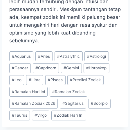
lebih mudah terhubung dengan intuisi dan
perasaannya sendiri. Meskipun tantangan tetap
ada, keempat zodiak ini memiliki peluang besar
untuk mengakhiri hari dengan rasa syukur dan
optimisme yang lebih kuat dibanding
sebelumnya.
Post
#
Aquarius
#
Aries
#
Astralythic
#
Astrologi
Tags:
#
Cancer
#
Capricorn
#
Gemini
#
Horoskop
#
Leo
#
Libra
#
Pisces
#
Prediksi Zodiak
#
Ramalan Hari Ini
#
Ramalan Zodiak
#
Ramalan Zodiak 2026
#
Sagitarius
#
Scorpio
#
Taurus
#
Virgo
#
Zodiak Hari Ini