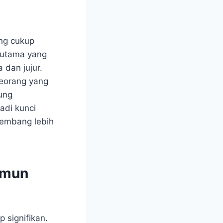
ng cukup
r utama yang
 dan jujur.
seorang yang
ung
adi kunci
kembang lebih
amun
 signifikan.