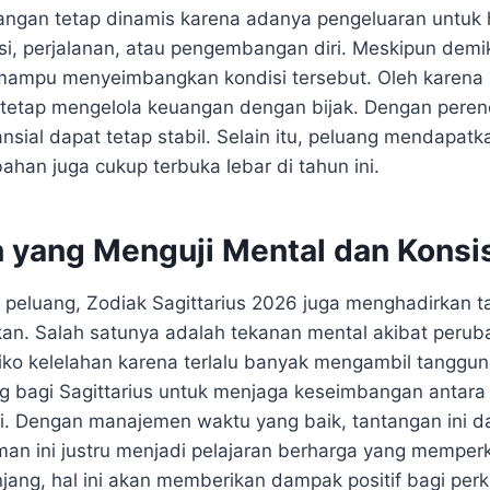
ngan tetap dinamis karena adanya pengeluaran untuk h
asi, perjalanan, atau pengembangan diri. Meskipun dem
ampu menyeimbangkan kondisi tersebut. Oleh karena it
k tetap mengelola keuangan dengan bijak. Dengan pere
nansial dapat tetap stabil. Selain itu, peluang mendapat
han juga cukup terbuka lebar di tahun ini.
 yang Menguji Mental dan Konsi
peluang, Zodiak Sagittarius 2026 juga menghadirkan 
ikan. Salah satunya adalah tekanan mental akibat perub
isiko kelelahan karena terlalu banyak mengambil tanggu
ing bagi Sagittarius untuk menjaga keseimbangan antara
i. Dengan manajemen waktu yang baik, tantangan ini da
an ini justru menjadi pelajaran berharga yang memperk
jang, hal ini akan memberikan dampak positif bagi per