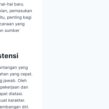
al-hal baru.
ikian, pemasukan
u, penting bagi
ncanaan yang
kan sumber
stensi
tantangan yang
ahan yang cepat.
ng jawab. Oleh
 pekerjaan dan
pat diatasi.
uat karakter.
kembangan diri.