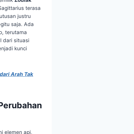
emilik
Zodiak
Sagittarius terasa
utusan justru
gitu saja. Ada
o, terutama
 dari situasi
njadi kunci
dari Arah Tak
 Perubahan
i elemen api,