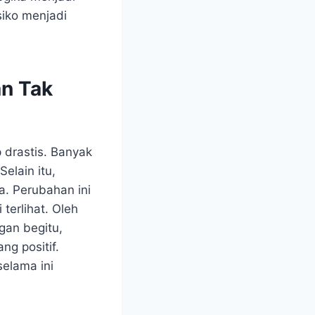
siko menjadi
an Tak
p drastis. Banyak
elain itu,
a. Perubahan ini
terlihat. Oleh
ngan begitu,
g positif.
elama ini