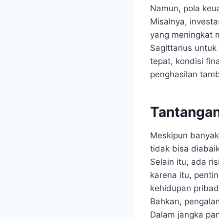
Namun, pola keua
Misalnya, invest
yang meningkat m
Sagittarius untu
tepat, kondisi fi
penghasilan tamba
Tantangan
Meskipun banyak 
tidak bisa diaba
Selain itu, ada r
karena itu, pent
kehidupan pribad
Bahkan, pengalam
Dalam jangka pan