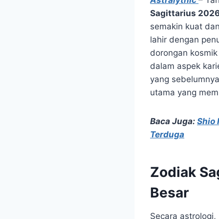
Astralythic
– Ta
Sagittarius 202
semakin kuat dan 
lahir dengan penu
dorongan kosmik 
dalam aspek karie
yang sebelumnya 
utama yang membu
Baca Juga:
Shio 
Terduga
Zodiak Sa
Besar
Secara astrologi