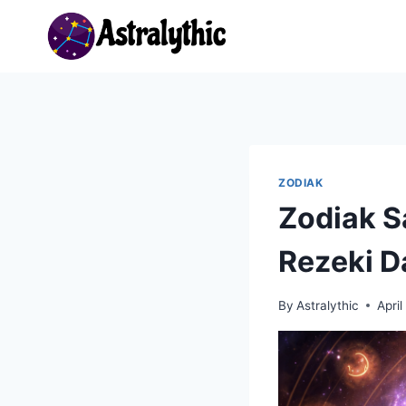
Skip
to
content
ZODIAK
Zodiak S
Rezeki D
By
Astralythic
April