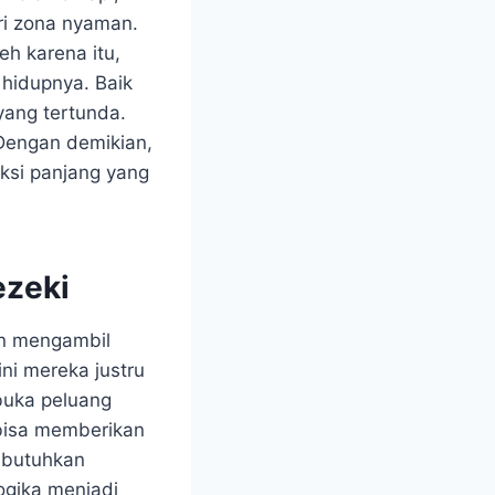
ari zona nyaman.
eh karena itu,
 hidupnya. Baik
yang tertunda.
 Dengan demikian,
eksi panjang yang
ezeki
an mengambil
ini mereka justru
mbuka peluang
i bisa memberikan
mbutuhkan
logika menjadi