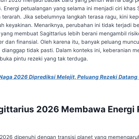
hun 2026 menjadi babak baru yang penuh warna bagi p
6
. Energi petualangan yang selama ini menjadi ciri khas 
terarah. Jika sebelumnya langkah terasa ragu, kini kep
h keyakinan. Menariknya, perubahan ini tidak terjadi be
yang membuat Sagittarius lebih berani mengambil risik
r dan finansial. Oleh karena itu, banyak peluang muncul
dianggap tidak pasti. Dalam konteks ini, keberanian me
ka pintu rezeki yang tak terduga.
Naga 2026 Diprediksi Melejit, Peluang Rezeki Datang 
gittarius 2026 Membawa Energi
, 2026 dipenuhi dengan transisi planet yang memengaruh