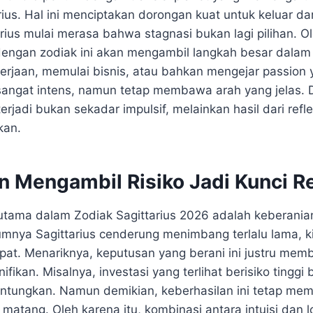
rius. Hal ini menciptakan dorongan kuat untuk keluar d
tarius mulai merasa bahwa stagnasi bukan lagi pilihan. Ol
dengan zodiak ini akan mengambil langkah besar dalam
kerjaan, memulai bisnis, atau bahkan mengejar passion 
a sangat intens, namun tetap membawa arah yang jelas.
rjadi bukan sekadar impulsif, melainkan hasil dari refl
kan.
n Mengambil Risiko Jadi Kunci R
utama dalam Zodiak Sagittarius 2026 adalah keberani
lumnya Sagittarius cenderung menimbang terlalu lama, k
epat. Menariknya, keputusan yang berani ini justru me
nifikan. Misalnya, investasi yang terlihat berisiko tingg
ntungkan. Namun demikian, keberhasilan ini tetap me
matang. Oleh karena itu, kombinasi antara intuisi dan 