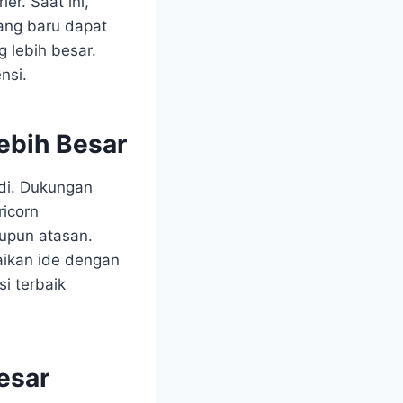
er. Saat ini,
ang baru dapat
 lebih besar.
nsi.
ebih Besar
di. Dukungan
ricorn
aupun atasan.
aikan ide dengan
i terbaik
esar