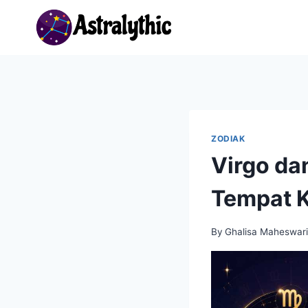
Skip
to
content
ZODIAK
Virgo dan
Tempat Ke
By
Ghalisa Maheswar