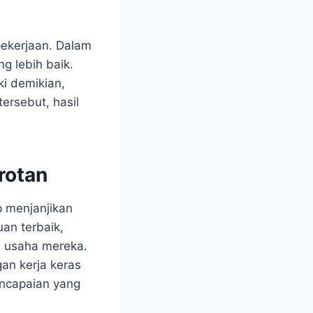
pekerjaan. Dalam
g lebih baik.
i demikian,
ersebut, hasil
rotan
p menjanjikan
an terbaik,
s usaha mereka.
an kerja keras
encapaian yang