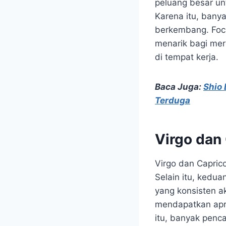
peluang besar un
Karena itu, bany
berkembang. Focu
menarik bagi me
di tempat kerja.
Baca Juga:
Shio
Terduga
Virgo dan
Virgo dan Caprico
Selain itu, kedu
yang konsisten a
mendapatkan apres
itu, banyak penc