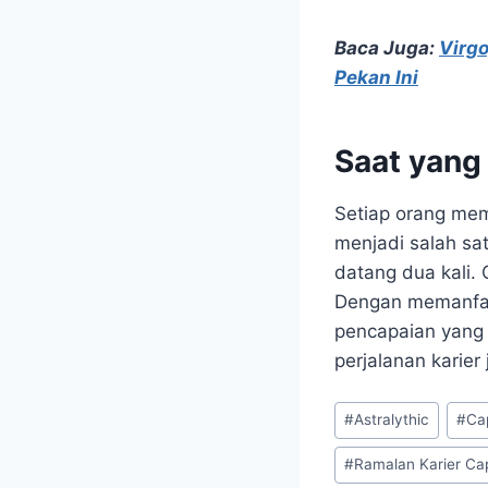
Baca Juga:
Virgo
Pekan Ini
Saat yang
Setiap orang mem
menjadi salah sa
datang dua kali. 
Dengan memanfaa
pencapaian yang 
perjalanan karier
Post
#
Astralythic
#
Cap
Tags:
#
Ramalan Karier Ca