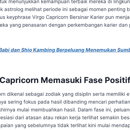
tuk menunjukkan kemampuan terbaik mereka di lingkung
ak astrolog melihat periode ini sebagai momen penting 
s keyphrase Virgo Capricorn Bersinar Karier pun menja
reka yang penasaran dengan perkembangan karier dan 
 Babi dan Shio Kambing Berpeluang Menemukan Sumb
 Capricorn Memasuki Fase Positi
rn dikenal sebagai zodiak yang disiplin serta memiliki et
anya sering fokus pada hasil dibanding mencari perhati
khirnya mulai membuahkan hasil. Dalam fase ini, peluan
iasi dari atasan atau rekan kerja terlihat semakin bes
apaian yang sebelumnya tidak terlihat kini mulai menda