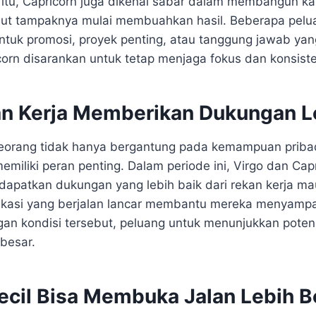
itu, Capricorn juga dikenal sabar dalam membangun kari
but tampaknya mulai membuahkan hasil. Beberapa pelu
tuk promosi, proyek penting, atau tanggung jawab yang
corn disarankan untuk tetap menjaga fokus dan konsiste
n Kerja Memberikan Dukungan L
seorang tidak hanya bergantung pada kemampuan priba
emiliki peran penting. Dalam periode ini, Virgo dan Cap
dapatkan dukungan yang lebih baik dari rekan kerja m
nikasi yang berjalan lancar membantu mereka menyamp
ngan kondisi tersebut, peluang untuk menunjukkan potens
besar.
Kecil Bisa Membuka Jalan Lebih B