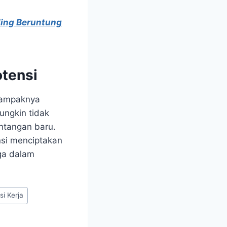
aling Beruntung
tensi
 tampaknya
ungkin tidak
antangan baru.
si menciptakan
ga dalam
si Kerja