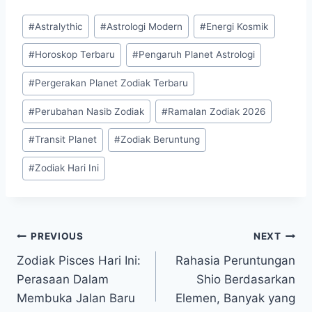
Post
#
Astralythic
#
Astrologi Modern
#
Energi Kosmik
Tags:
#
Horoskop Terbaru
#
Pengaruh Planet Astrologi
#
Pergerakan Planet Zodiak Terbaru
#
Perubahan Nasib Zodiak
#
Ramalan Zodiak 2026
#
Transit Planet
#
Zodiak Beruntung
#
Zodiak Hari Ini
Post
PREVIOUS
NEXT
Zodiak Pisces Hari Ini:
Rahasia Peruntungan
navigation
Perasaan Dalam
Shio Berdasarkan
Membuka Jalan Baru
Elemen, Banyak yang