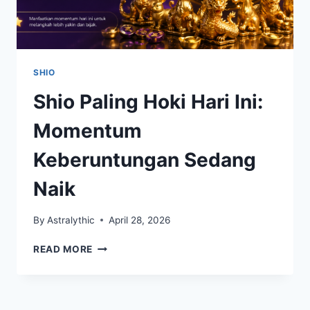
SHIO
Shio Paling Hoki Hari Ini:
Momentum
Keberuntungan Sedang
Naik
By
Astralythic
April 28, 2026
SHIO
READ MORE
PALING
HOKI
HARI
INI: