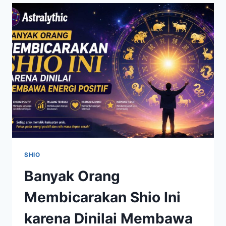
DENGAN
HARAPAN
YANG
SEMAKIN
MENGUAT
SHIO
Banyak Orang
Membicarakan Shio Ini
karena Dinilai Membawa