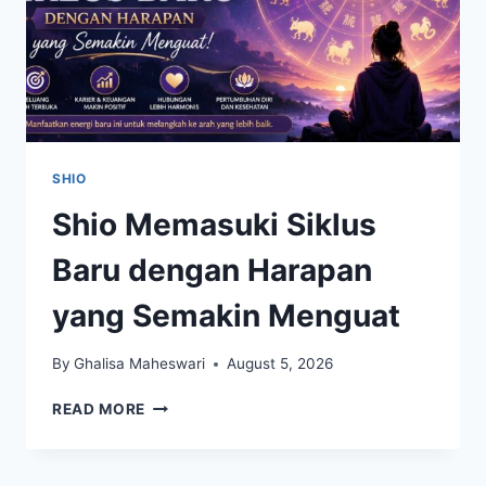
SHIO
Shio Memasuki Siklus
Baru dengan Harapan
yang Semakin Menguat
By
Ghalisa Maheswari
August 5, 2026
SHIO
READ MORE
MEMASUKI
SIKLUS
BARU