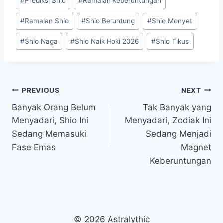
#
Prediksi Shio
#
Ramalan Keberuntungan
#
Ramalan Shio
#
Shio Beruntung
#
Shio Monyet
#
Shio Naga
#
Shio Naik Hoki 2026
#
Shio Tikus
Post
PREVIOUS
NEXT
Banyak Orang Belum
Tak Banyak yang
navigation
Menyadari, Shio Ini
Menyadari, Zodiak Ini
Sedang Memasuki
Sedang Menjadi
Fase Emas
Magnet
Keberuntungan
© 2026 Astralythic