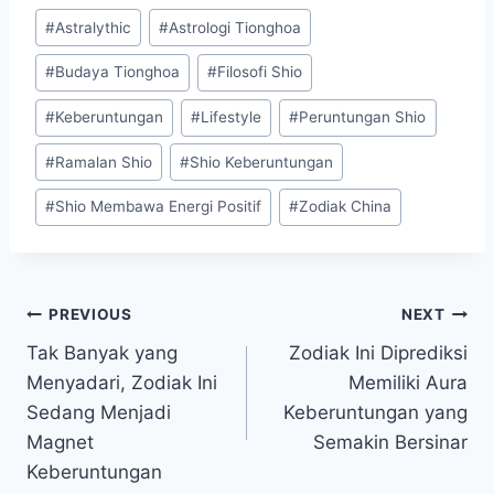
Post
#
Astralythic
#
Astrologi Tionghoa
Tags:
#
Budaya Tionghoa
#
Filosofi Shio
#
Keberuntungan
#
Lifestyle
#
Peruntungan Shio
#
Ramalan Shio
#
Shio Keberuntungan
#
Shio Membawa Energi Positif
#
Zodiak China
Post
PREVIOUS
NEXT
Tak Banyak yang
Zodiak Ini Diprediksi
navigation
Menyadari, Zodiak Ini
Memiliki Aura
Sedang Menjadi
Keberuntungan yang
Magnet
Semakin Bersinar
Keberuntungan