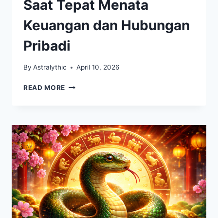
Saat Tepat Menata
Keuangan dan Hubungan
Pribadi
By
Astralythic
April 10, 2026
ZODIAK
READ MORE
TAURUS
HARI
INI:
SAAT
TEPAT
MENATA
KEUANGAN
DAN
HUBUNGAN
PRIBADI