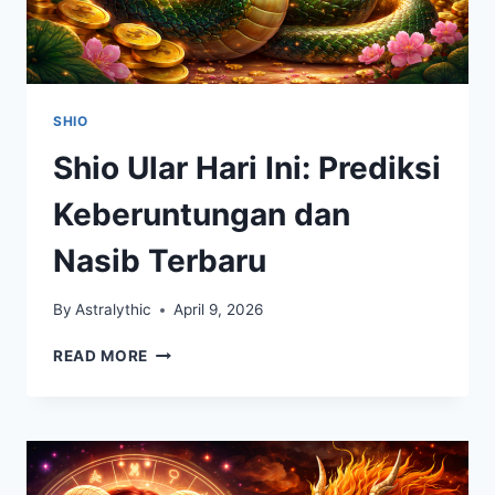
SHIO
Shio Ular Hari Ini: Prediksi
Keberuntungan dan
Nasib Terbaru
By
Astralythic
April 9, 2026
SHIO
READ MORE
ULAR
HARI
INI:
PREDIKSI
KEBERUNTUNGAN
DAN