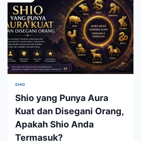
BARU,
KEJUTAN
MENARIK,
DAN
ENERGI
POSITIF
MENANTI
SHIO
Shio yang Punya Aura
Kuat dan Disegani Orang,
Apakah Shio Anda
Termasuk?