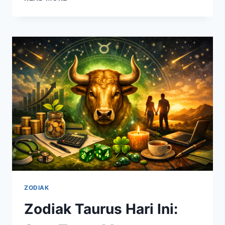
SAGITTARIUS
2026
PENUH
PETUALANGAN,
REZEKI
DATANG
DARI
RISIKO
BERANI
ZODIAK
Zodiak Taurus Hari Ini: