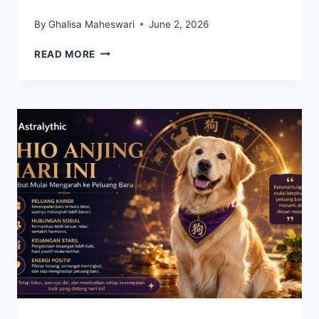
By
Ghalisa Maheswari
June 2, 2026
SHIO
READ MORE
YANG
PUNYA
AURA
KUAT
DAN
DISEGANI
ORANG,
APAKAH
SHIO
ANDA
TERMASUK?