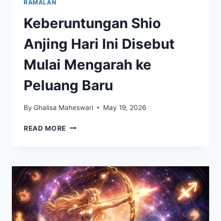
RAMALAN
Keberuntungan Shio
Anjing Hari Ini Disebut
Mulai Mengarah ke
Peluang Baru
By
Ghalisa Maheswari
May 19, 2026
KEBERUNTUNGAN
READ MORE
SHIO
ANJING
HARI
INI
DISEBUT
MULAI
MENGARAH
KE
PELUANG