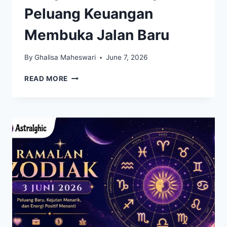
Peluang Keuangan
Membuka Jalan Baru
By
Ghalisa Maheswari
June 7, 2026
REZEKI
READ MORE
TAK
TERDUGA
DATANG
UNTUK
SHIO
MONYET
DAN
SHIO
AYAM,
PELUANG
KEUANGAN
MEMBUKA
JALAN
BARU