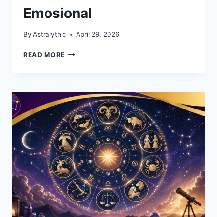
Emosional
By
Astralythic
April 29, 2026
RAMALAN
READ MORE
ASMARA
ZODIAK
HARI
INI,
SCORPIO
DAN
SAGITARIUS
LEBIH
EMOSIONAL