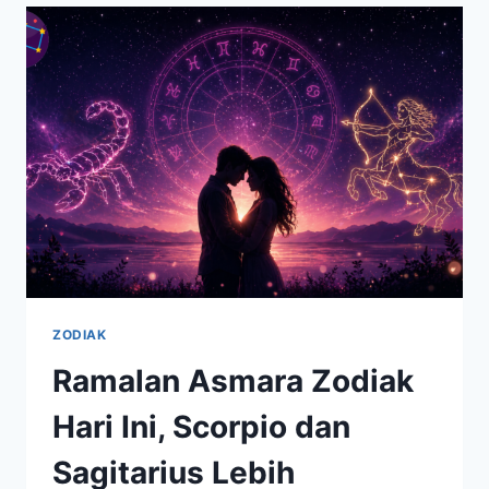
COCOK
JADI
PASANGAN
HARMONIS,
INI
ALASANNYA
ZODIAK
Ramalan Asmara Zodiak
Hari Ini, Scorpio dan
Sagitarius Lebih