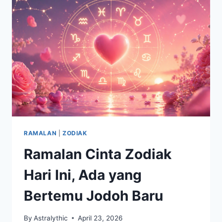
LEO,
VIRGO
HARI
INI
27
APRIL
2026:
ENERGI
BARU
DAN
KEPUTUSAN
PENTING
RAMALAN
|
ZODIAK
Ramalan Cinta Zodiak
Hari Ini, Ada yang
Bertemu Jodoh Baru
By
Astralythic
April 23, 2026