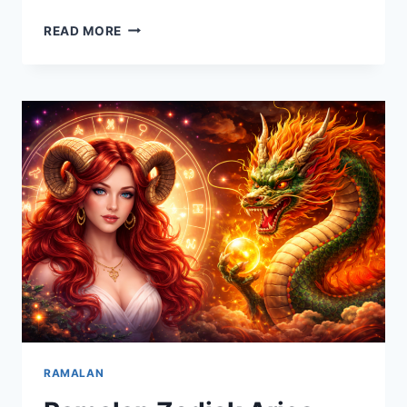
RAMALAN
READ MORE
CINTA
ZODIAK
HARI
INI,
ADA
YANG
BERTEMU
JODOH
BARU
RAMALAN