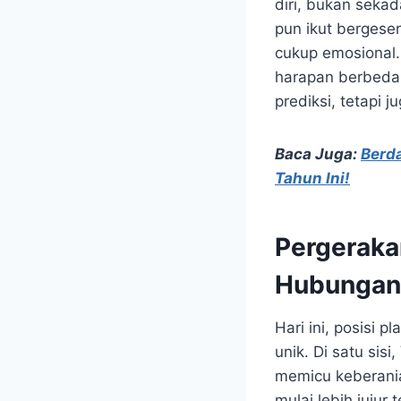
diri, bukan sekad
pun ikut bergese
cukup emosional
harapan berbeda.
prediksi, tetapi
Baca Juga:
Berd
Tahun Ini!
Pergeraka
Hubungan
Hari ini, posisi 
unik. Di satu si
memicu keberania
mulai lebih jujur