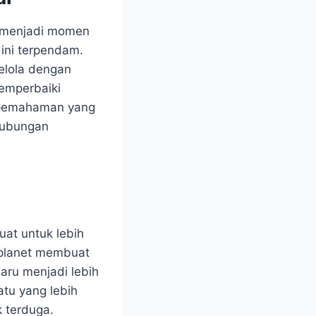
a menjadi momen
 ini terpendam.
kelola dengan
memperbaiki
ri pemahaman yang
 hubungan
uat untuk lebih
n planet membuat
aru menjadi lebih
tu yang lebih
k terduga.