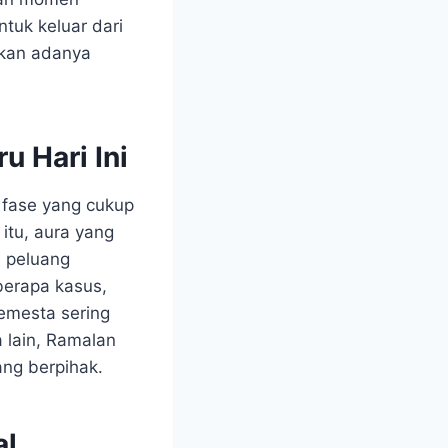
ntuk keluar dari
kkan adanya
 Hari Ini
m fase yang cukup
itu, aura yang
, peluang
berapa kasus,
semesta sering
 lain, Ramalan
ang berpihak.
al