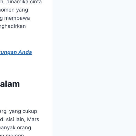
ah, dinamika cinta
 momen yang
ang membawa
nghadirkan
ntungan Anda
dalam
ergi yang cukup
 sisi lain, Mars
banyak orang
akan momen