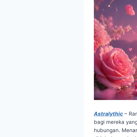
Astralythic
– Ram
bagi mereka yan
hubungan. Menarik