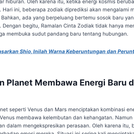
ar hiburan. Oleh karena itu, ketika energi kosmis berub
r. Hari ini, beberapa zodiak diprediksi akan mengalami
. Bahkan, ada yang berpeluang bertemu sosok baru y
 Dengan begitu, Ramalan Cinta Zodiak tidak hanya me
 juga membuka sudut pandang baru tentang hubungan.
asarkan Shio, Inilah Warna Keberuntungan dan Peru
n Planet Membawa Energi Baru 
planet seperti Venus dan Mars menciptakan kombinasi en
si, Venus membawa kelembutan dan kehangatan. Namun di
n dalam mengekspresikan perasaan. Oleh karena itu, 
 terhadap emosi mereka. Situasi ini sering kali mencipt