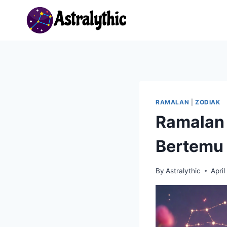
Skip
to
content
RAMALAN
|
ZODIAK
Ramalan 
Bertemu
By
Astralythic
Apri