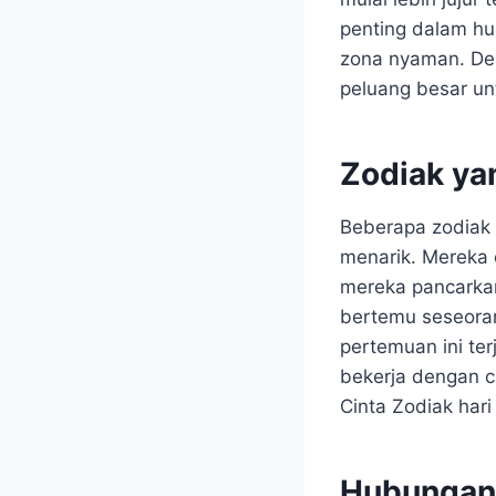
penting dalam hub
zona nyaman. Den
peluang besar unt
Zodiak ya
Beberapa zodiak 
menarik. Mereka c
mereka pancarkan
bertemu seseoran
pertemuan ini te
bekerja dengan c
Cinta Zodiak har
Hubungan 