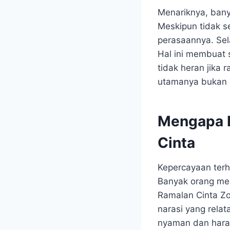
Menariknya, banya
Meskipun tidak s
perasaannya. Sel
Hal ini membuat s
tidak heran jika 
utamanya bukan h
Mengapa B
Cinta
Kepercayaan terh
Banyak orang men
Ramalan Cinta Zod
narasi yang rela
nyaman dan harap