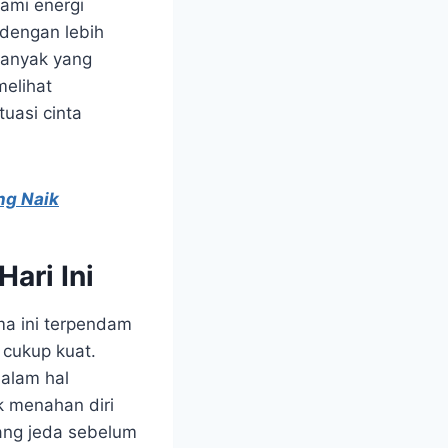
ami energi
dengan lebih
banyak yang
melihat
uasi cinta
ng Naik
ari Ini
ama ini terpendam
 cukup kuat.
dalam hal
k menahan diri
uang jeda sebelum