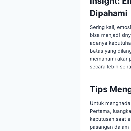
Insight: E
Dipahami
Sering kali, emos
bisa menjadi sin
adanya kebutuhan
batas yang dilang
memahami akar p
secara lebih seh
Tips Meng
Untuk menghadapi
Pertama, luangka
keputusan saat e
pasangan dalam s