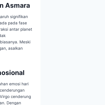
an Asmara
garuh signifikan
rada pada fase
raksi antar planet
dak
 biasanya. Meski
gan, asalkan
osional
ahan emosi hari
kecenderungan
 Virgo cenderung
aan. Dengan