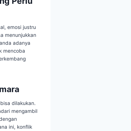
ng Perlu
al, emosi justru
isa menunjukkan
tanda adanya
aik mencoba
berkembang
smara
bisa dilakukan.
indari mengambil
 dengan
 ini, konflik