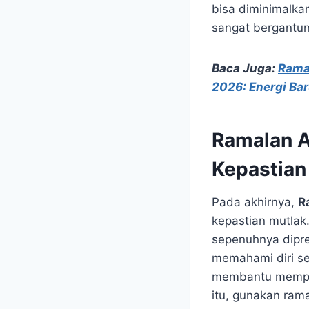
bisa diminimalka
sangat bergantu
Baca Juga:
Ramal
2026: Energi Ba
Ramalan A
Kepastian
Pada akhirnya,
R
kepastian mutlak
sepenuhnya dipred
memahami diri se
membantu memperk
itu, gunakan ram