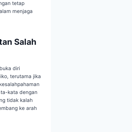
ungan tetap
 dalam menjaga
tan Salah
buka diri
ko, terutama jika
i kesalahpahaman
kata-kata dengan
ng tidak kalah
kembang ke arah