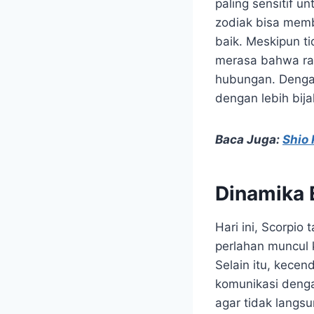
paling sensitif 
zodiak bisa memb
baik. Meskipun t
merasa bahwa ram
hubungan. Dengan 
dengan lebih bij
Baca Juga:
Shio
Dinamika E
Hari ini, Scorpio
perlahan muncul 
Selain itu, kece
komunikasi denga
agar tidak langs