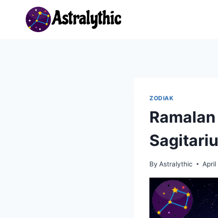
Skip
to
content
ZODIAK
Ramalan 
Sagitari
By
Astralythic
April