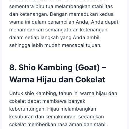
sementara biru tua melambangkan stabilitas
dan ketenangan. Dengan memadukan kedua
warna ini dalam penampilan Anda, Anda dapat
menambahkan semangat dan ketenangan
dalam setiap langkah yang Anda ambil,
sehingga lebih mudah mencapai tujuan.
8. Shio Kambing (Goat) –
Warna Hijau dan Cokelat
Untuk shio Kambing, tahun ini warna hijau dan
cokelat dapat membawa banyak
keberuntungan. Hijau melambangkan
kesuburan dan kemakmuran, sedangkan
cokelat memberikan rasa aman dan stabil.