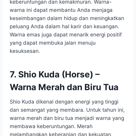
keberuntungan dan kemakmuran. Warna-
warna ini dapat membantu Anda menjaga
keseimbangan dalam hidup dan meningkatkan
peluang Anda dalam hal karir dan keuangan.
Warna emas juga dapat menarik energi positif
yang dapat membuka jalan menuju
kesuksesan.
7. Shio Kuda (Horse) –
Warna Merah dan Biru Tua
Shio Kuda dikenal dengan energi yang tinggi
dan semangat yang membara. Untuk tahun ini,
warna merah dan biru tua menjadi warna yang
membawa keberuntungan. Merah
melambangkan keberanian dan kekuatan,