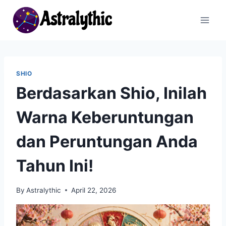
Skip
to
content
SHIO
Berdasarkan Shio, Inilah
Warna Keberuntungan
dan Peruntungan Anda
Tahun Ini!
By
Astralythic
April 22, 2026