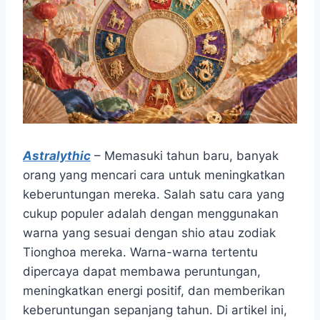
Astralythic
– Memasuki tahun baru, banyak
orang yang mencari cara untuk meningkatkan
keberuntungan mereka. Salah satu cara yang
cukup populer adalah dengan menggunakan
warna yang sesuai dengan shio atau zodiak
Tionghoa mereka. Warna-warna tertentu
dipercaya dapat membawa peruntungan,
meningkatkan energi positif, dan memberikan
keberuntungan sepanjang tahun. Di artikel ini,