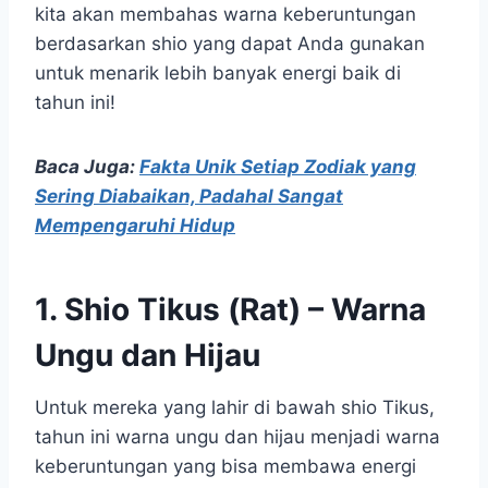
kita akan membahas warna keberuntungan
berdasarkan shio yang dapat Anda gunakan
untuk menarik lebih banyak energi baik di
tahun ini!
Baca Juga:
Fakta Unik Setiap Zodiak yang
Sering Diabaikan, Padahal Sangat
Mempengaruhi Hidup
1. Shio Tikus (Rat) – Warna
Ungu dan Hijau
Untuk mereka yang lahir di bawah shio Tikus,
tahun ini warna ungu dan hijau menjadi warna
keberuntungan yang bisa membawa energi