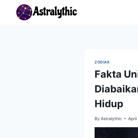
Skip
to
content
ZODIAK
Fakta Un
Diabaika
Hidup
By
Astralythic
April