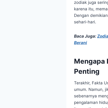
zodiak juga seri
karena itu, memah
Dengan demikian,
sehari-hari.
Baca Juga:
Zodia
Berani
Mengapa F
Penting
Terakhir, Fakta U
umum. Namun, jik
sebenarnya mengg
pengalaman hidup