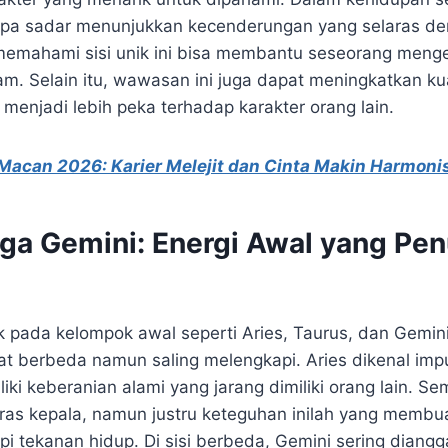
npa sadar menunjukkan kecenderungan yang selaras de
memahami sisi unik ini bisa membantu seseorang mengena
am. Selain itu, wawasan ini juga dapat meningkatkan k
a menjadi lebih peka terhadap karakter orang lain.
Macan 2026: Karier Melejit dan Cinta Makin Harmoni
gga Gemini: Energi Awal yang Pe
k pada kelompok awal seperti Aries, Taurus, dan Gemi
t berbeda namun saling melengkapi. Aries dikenal impulsi
iki keberanian alami yang jarang dimiliki orang lain. Se
keras kepala, namun justru keteguhan inilah yang membu
 tekanan hidup. Di sisi berbeda, Gemini sering diangga