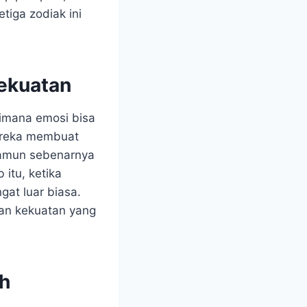
iga zodiak ini
ekuatan
imana emosi bisa
mereka membuat
 namun sebenarnya
itu, ketika
at luar biasa.
kan kekuatan yang
ah