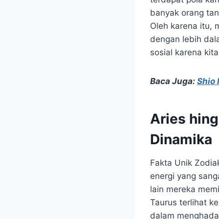
banyak orang ta
Oleh karena itu, 
dengan lebih dal
sosial karena kit
Baca Juga:
Shio 
Aries hin
Dinamika
Fakta Unik Zodia
energi yang sanga
lain mereka memil
Taurus terlihat 
dalam menghadapi