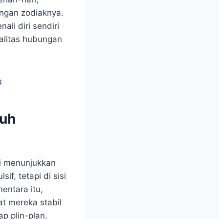
ngan zodiaknya.
li diri sendiri
ualitas hubungan
s
nuh
ni menunjukkan
f, tetapi di sisi
mentara itu,
at mereka stabil
p plin-plan,