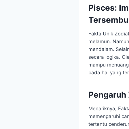
Pisces: I
Tersembu
Fakta Unik Zodiak
melamun. Namun, d
mendalam. Selain 
secara logika. Ol
mampu menuangka
pada hal yang te
Pengaruh 
Menariknya, Fakta
memengaruhi car
tertentu cenderun