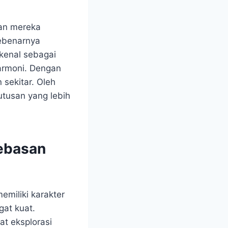
ian mereka
sebenarnya
ikenal sebagai
armoni. Dengan
n sekitar. Oleh
utusan yang lebih
bebasan
emiliki karakter
gat kuat.
at eksplorasi