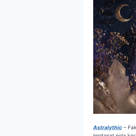
Astralythic
– Fak
terdapat pola ka