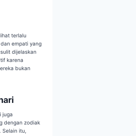
hat terlalu
t dan empati yang
ulit dijelaskan
tif karena
mereka bukan
hari
i juga
g dengan zodiak
Selain itu,