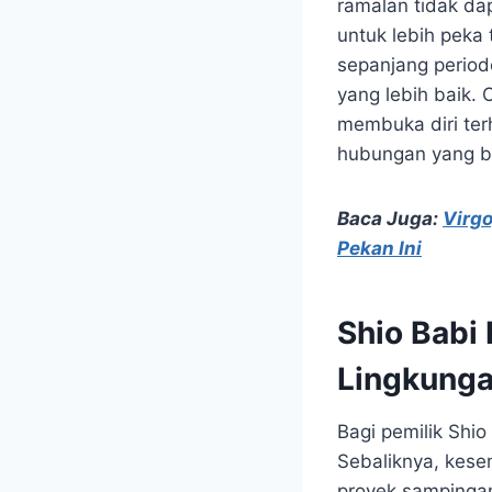
ramalan tidak da
untuk lebih peka 
sepanjang period
yang lebih baik.
membuka diri ter
hubungan yang b
Baca Juga:
Virgo
Pekan Ini
Shio Babi
Lingkunga
Bagi pemilik Shio
Sebaliknya, kese
proyek sampingan