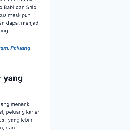
io Babi dan Shio
okus meskipun
an dapat menjadi
ung.
yam, Peluang
r yang
luang menarik
i, peluang karier
sil yang lebih
n, dan