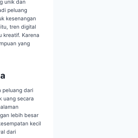
g unik dan
adi peluang
ntuk kesenangan
u, tren digital
kreatif. Karena
mampuan yang
ga
 peluang dari
k uang secara
ngalaman
gan lebih besar
kesempatan kecil
al dari