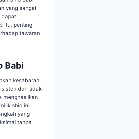
ah yang sangat
r dapat
 itu, penting
terhadap tawaran
o Babi
ankan kesabaran.
nsisten dan tidak
ya menghasilkan
lik shio ini
langkah yang
ksimal tanpa