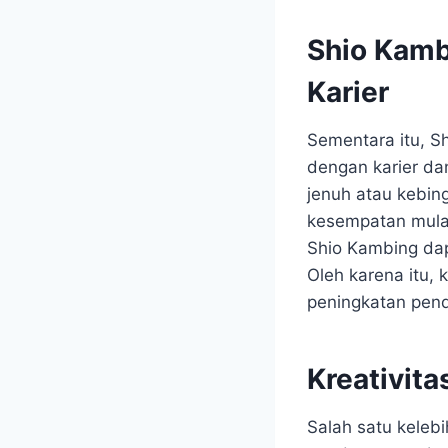
Shio Kamb
Karier
Sementara itu, S
dengan karier da
jenuh atau kebin
kesempatan mulai 
Shio Kambing dap
Oleh karena itu,
peningkatan pend
Kreativit
Salah satu keleb