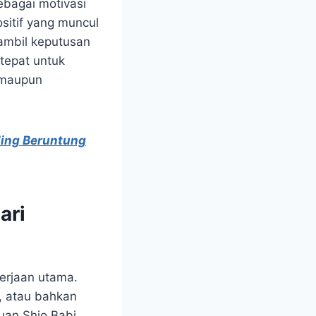
ebagai motivasi
ositif yang muncul
ambil keputusan
 tepat untuk
 maupun
aling Beruntung
ari
ekerjaan utama.
, atau bahkan
uan Shio Babi