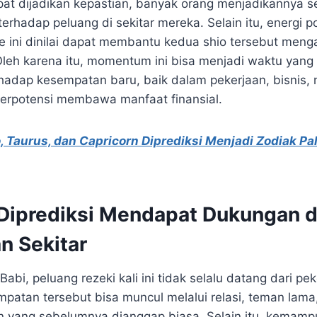
pat dijadikan kepastian, banyak orang menjadikannya s
terhadap peluang di sekitar mereka. Selain itu, energi p
e ini dinilai dapat membantu kedua shio tersebut meng
 Oleh karena itu, momentum ini bisa menjadi waktu yang
hadap kesempatan baru, baik dalam pekerjaan, bisnis,
erpotensi membawa manfaat finansial.
, Taurus, dan Capricorn Diprediksi Menjadi Zodiak P
 Diprediksi Mendapat Dukungan d
n Sekitar
 Babi, peluang rezeki kali ini tidak selalu datang dari p
mpatan tersebut bisa muncul melalui relasi, teman lama
 yang sebelumnya dianggap biasa. Selain itu, kemamp