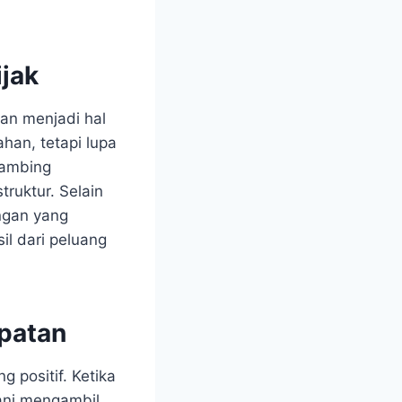
jak
an menjadi hal
han, tetapi lupa
Kambing
ruktur. Selain
ngan yang
il dari peluang
patan
 positif. Ketika
ani mengambil