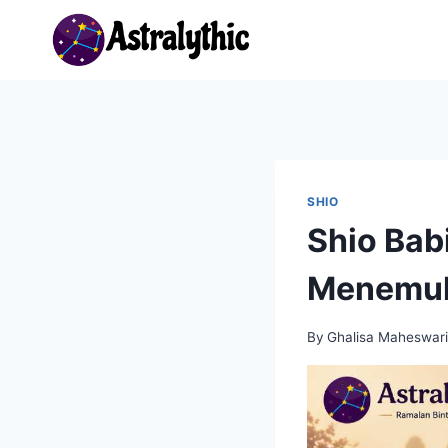
Skip
to
content
SHIO
Shio Bab
Menemuk
By
Ghalisa Maheswar