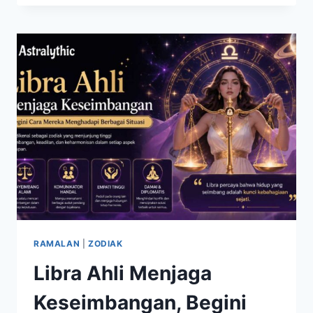
DIPREDIKSI
BERSINAR
DI
AKHIR
JULI
2026,
SIAPA
YANG
PALING
BERUNTUNG?
RAMALAN
|
ZODIAK
Libra Ahli Menjaga
Keseimbangan, Begini