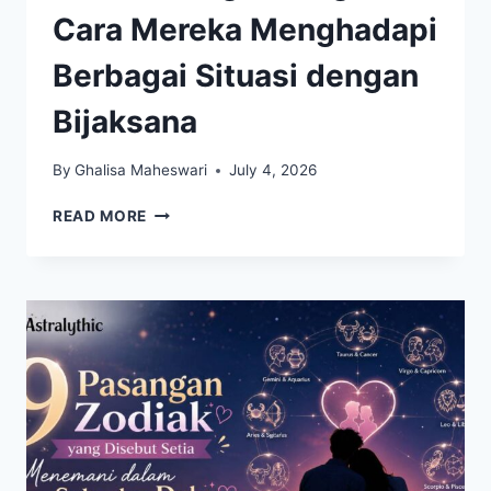
Cara Mereka Menghadapi
Berbagai Situasi dengan
Bijaksana
By
Ghalisa Maheswari
July 4, 2026
LIBRA
READ MORE
AHLI
MENJAGA
KESEIMBANGAN,
BEGINI
CARA
MEREKA
MENGHADAPI
BERBAGAI
SITUASI
DENGAN
BIJAKSANA