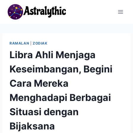
Skip
to
content
RAMALAN
|
ZODIAK
Libra Ahli Menjaga
Keseimbangan, Begini
Cara Mereka
Menghadapi Berbagai
Situasi dengan
Bijaksana