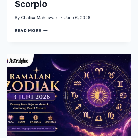
Scorpio
By
Ghalisa Maheswari
June 6, 2026
4
READ MORE
ZODIAK
YANG
CENDERUNG
MENARIK
DIRI
DALAM
SITUASI
RAMAI,
ADA
SCORPIO