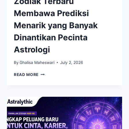
Zodiak Terbaru
Membawa Prediksi
Menarik yang Banyak
Dinantikan Pecinta
Astrologi
By
Ghalisa Maheswari
July 2, 2026
ZODIAK
READ MORE
TERBARU
MEMBAWA
PREDIKSI
MENARIK
YANG
BANYAK
DINANTIKAN
PECINTA
ASTROLOGI