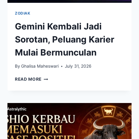
ZODIAK
Gemini Kembali Jadi
Sorotan, Peluang Karier
Mulai Bermunculan
By
Ghalisa Maheswari
July 31, 2026
GEMINI
READ MORE
KEMBALI
JADI
SOROTAN,
PELUANG
KARIER
MULAI
BERMUNCULAN