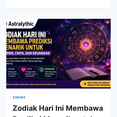
ZODIAK
HARI
INI
MENGUNGKAP
PELUANG
BARU
UNTUK
CINTA,
KARIER,
DAN
KEUANGAN
ZODIAK
Zodiak Hari Ini Membawa