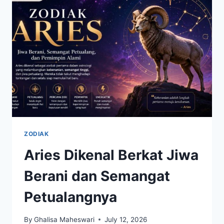
CINTA
DAN
KARIER
YANG
PERLU
DIKETAHUI
ZODIAK
Aries Dikenal Berkat Jiwa
Berani dan Semangat
Petualangnya
By
Ghalisa Maheswari
July 12, 2026