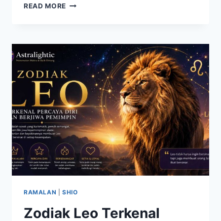
MENGENAL
READ MORE
ZODIAK
VIRGO,
SOSOK
PERFEKSIONIS
YANG
TELITI
DAN
ANDAL
RAMALAN
|
SHIO
Zodiak Leo Terkenal