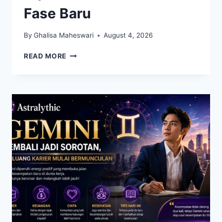
Fase Baru
By
Ghalisa Maheswari
August 4, 2026
LANGIT
READ MORE
ASTROLOGI
BERUBAH,
BEBERAPA
ZODIAK
DIPREDIKSI
MEMASUKI
FASE
BARU