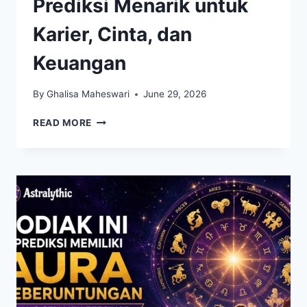
Prediksi Menarik untuk
Karier, Cinta, dan
Keuangan
By
Ghalisa Maheswari
June 29, 2026
ZODIAK
READ MORE
HARI
INI
MEMBAWA
PREDIKSI
MENARIK
UNTUK
KARIER,
CINTA,
DAN
KEUANGAN