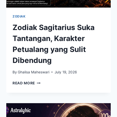
ZODIAK
Zodiak Sagitarius Suka
Tantangan, Karakter
Petualang yang Sulit
Dibendung
By
Ghalisa Maheswari
July 19, 2026
ZODIAK
READ MORE
SAGITARIUS
SUKA
TANTANGAN,
KARAKTER
PETUALANG
YANG