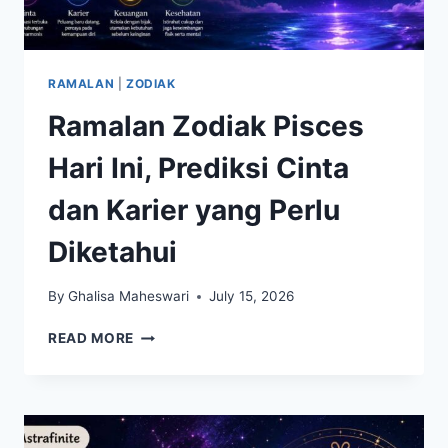
RAMALAN
|
ZODIAK
Ramalan Zodiak Pisces
Hari Ini, Prediksi Cinta
dan Karier yang Perlu
Diketahui
By
Ghalisa Maheswari
July 15, 2026
RAMALAN
READ MORE
ZODIAK
PISCES
HARI
INI,
PREDIKSI