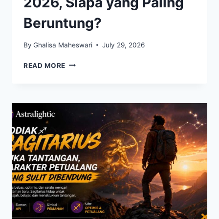
2026, Siapa yang Paling
Beruntung?
By
Ghalisa Maheswari
July 29, 2026
ZODIAK
READ MORE
YANG
DIPREDIKSI
BERSINAR
DI
AKHIR
JULI
2026,
SIAPA
YANG
PALING
BERUNTUNG?