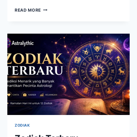
ARIES
READ MORE
DIKENAL
BERKAT
JIWA
BERANI
DAN
SEMANGAT
PETUALANGNYA
ZODIAK