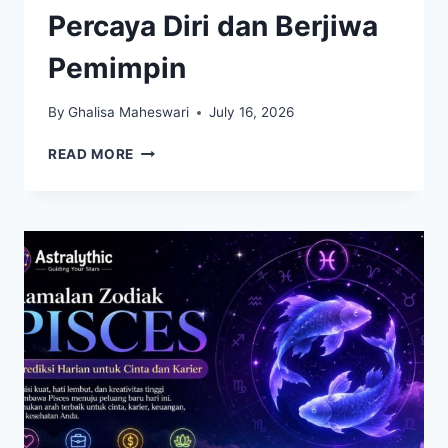
Percaya Diri dan Berjiwa
Pemimpin
By
Ghalisa Maheswari
July 16, 2026
ZODIAK
READ MORE
LEO
TERKENAL
PERCAYA
DIRI
DAN
BERJIWA
PEMIMPIN