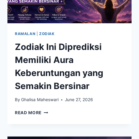
RAMALAN
|
ZODIAK
Zodiak Ini Diprediksi
Memiliki Aura
Keberuntungan yang
Semakin Bersinar
By
Ghalisa Maheswari
June 27, 2026
ZODIAK
READ MORE
INI
DIPREDIKSI
MEMILIKI
AURA