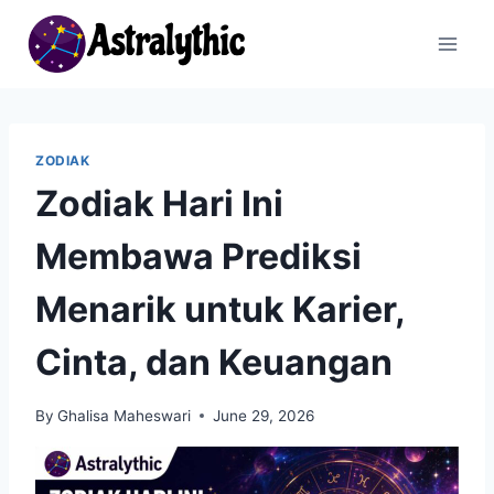
Skip
to
content
ZODIAK
Zodiak Hari Ini
Membawa Prediksi
Menarik untuk Karier,
Cinta, dan Keuangan
By
Ghalisa Maheswari
June 29, 2026