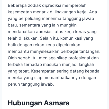
Beberapa zodiak diprediksi memperoleh
kesempatan menarik di lingkungan kerja. Ada
yang berpeluang menerima tanggung jawab
baru, sementara yang lain mungkin
mendapatkan apresiasi atas kerja keras yang
telah dilakukan. Selain itu, komunikasi yang
baik dengan rekan kerja diperkirakan
membantu menyelesaikan berbagai tantangan.
Oleh sebab itu, menjaga sikap profesional dan
terbuka terhadap masukan menjadi langkah
yang tepat. Kesempatan sering datang kepada
mereka yang siap memanfaatkannya dengan
penuh tanggung jawab.
Hubungan Asmara