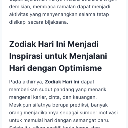
demikian, membaca ramalan dapat menjadi
aktivitas yang menyenangkan selama tetap
disikapi secara bijaksana.
Zodiak Hari Ini
Menjadi
Inspirasi untuk Menjalani
Hari dengan Optimisme
Pada akhirnya,
Zodiak Hari Ini
dapat
memberikan sudut pandang yang menarik
mengenai karier, cinta, dan keuangan.
Meskipun sifatnya berupa prediksi, banyak
orang menjadikannya sebagai sumber motivasi
untuk memulai hari dengan semangat baru.
Selain itu, sikap positif, kerja keras, dan