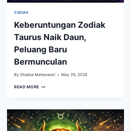
ZODIAK
Keberuntungan Zodiak
Taurus Naik Daun,
Peluang Baru
Bermunculan
By
Ghalisa Maheswari
May 29, 2026
KEBERUNTUNGAN
READ MORE
ZODIAK
TAURUS
NAIK
DAUN,
PELUANG
BARU
BERMUNCULAN