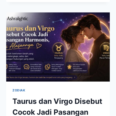
BULAN
JULI,
PELUANG
BARU
DAN
TANTANGAN
YANG
PERLU
DIHADAPI
ZODIAK
Taurus dan Virgo Disebut
Cocok Jadi Pasangan