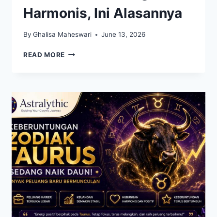
Harmonis, Ini Alasannya
By
Ghalisa Maheswari
June 13, 2026
TAURUS
READ MORE
DAN
VIRGO
DISEBUT
COCOK
JADI
PASANGAN
HARMONIS,
INI
ALASANNYA