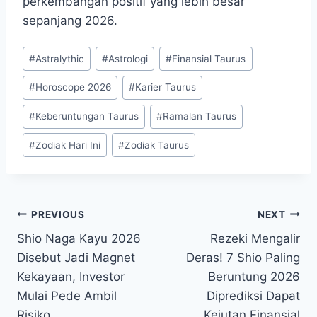
perkembangan positif yang lebih besar
sepanjang 2026.
Post
#
Astralythic
#
Astrologi
#
Finansial Taurus
Tags:
#
Horoscope 2026
#
Karier Taurus
#
Keberuntungan Taurus
#
Ramalan Taurus
#
Zodiak Hari Ini
#
Zodiak Taurus
Post
PREVIOUS
NEXT
Shio Naga Kayu 2026
Rezeki Mengalir
navigation
Disebut Jadi Magnet
Deras! 7 Shio Paling
Kekayaan, Investor
Beruntung 2026
Mulai Pede Ambil
Diprediksi Dapat
Risiko
Kejutan Finansial