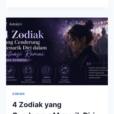
TAURUS,
DAN
CAPRICORN
DIPREDIKSI
MENJADI
ZODIAK
PALING
BERUNTUNG
PEKAN
INI
ZODIAK
4 Zodiak yang