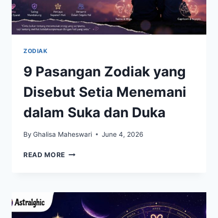
ZODIAK
9 Pasangan Zodiak yang
Disebut Setia Menemani
dalam Suka dan Duka
By
Ghalisa Maheswari
June 4, 2026
9
READ MORE
PASANGAN
ZODIAK
YANG
DISEBUT
SETIA
MENEMANI