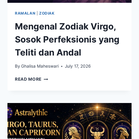
RAMALAN
|
ZODIAK
Mengenal Zodiak Virgo,
Sosok Perfeksionis yang
Teliti dan Andal
By
Ghalisa Maheswari
July 17, 2026
MENGENAL
READ MORE
ZODIAK
VIRGO,
SOSOK
PERFEKSIONIS
YANG
TELITI
DAN
ANDAL