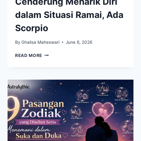
Cenderung Menarik Diri
dalam Situasi Ramai, Ada
Scorpio
By
Ghalisa Maheswari
June 6, 2026
4
READ MORE
ZODIAK
YANG
CENDERUNG
MENARIK
DIRI
DALAM
SITUASI
RAMAI,
ADA
SCORPIO