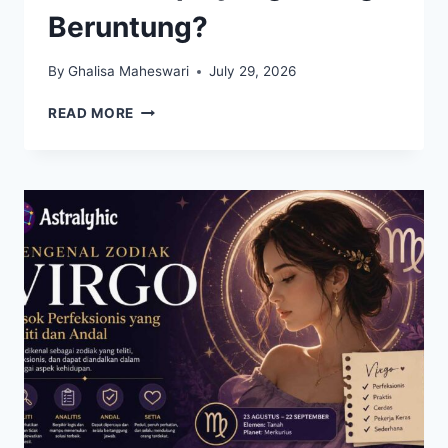
Beruntung?
By
Ghalisa Maheswari
July 29, 2026
ZODIAK
READ MORE
YANG
DIPREDIKSI
BERSINAR
DI
AKHIR
JULI
2026,
SIAPA
YANG
PALING
BERUNTUNG?