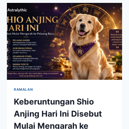
SABTU
6
JUNI
2026,
HOKI
GANDA
SHIO
KUDA
MEMBUKA
BANYAK
PELUANG
POSITIF
RAMALAN
Keberuntungan Shio
Anjing Hari Ini Disebut
Mulai Mengarah ke