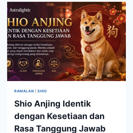
HUBUNGAN
DAN
KARIER
BERJALAN
LEBIH
HARMONIS
RAMALAN
|
SHIO
Shio Anjing Identik
dengan Kesetiaan dan
Rasa Tanggung Jawab