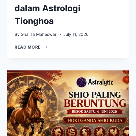
dalam Astrologi
Tionghoa
By
Ghalisa Maheswari
July 11, 2026
SHIO
READ MORE
ANJING
IDENTIK
DENGAN
KESETIAAN
DAN
RASA
TANGGUNG
JAWAB
DALAM
ASTROLOGI
TIONGHOA