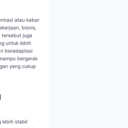
rmasi atau kabar
erjaan, bisnis,
 tersebut juga
ng untuk lebih
an beradaptasi
a mampu bergerak
ngan yang cukup
g
lebih stabil