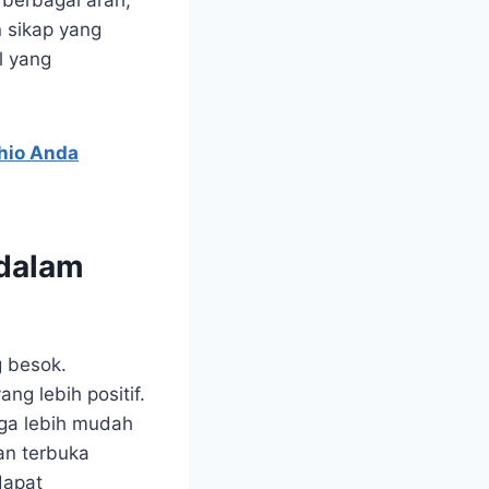
 berbagai arah,
 sikap yang
l yang
hio Anda
 dalam
g besok.
g lebih positif.
uga lebih mudah
an terbuka
dapat