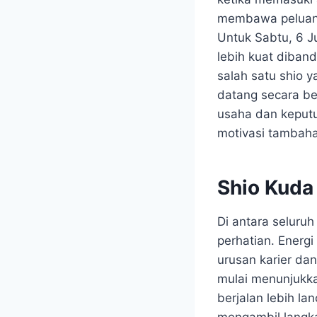
membawa peluang
Untuk Sabtu, 6 J
lebih kuat diban
salah satu shio 
datang secara be
usaha dan keputu
motivasi tambaha
Shio Kuda
Di antara seluruh
perhatian. Energi 
urusan karier da
mulai menunjukkan
berjalan lebih la