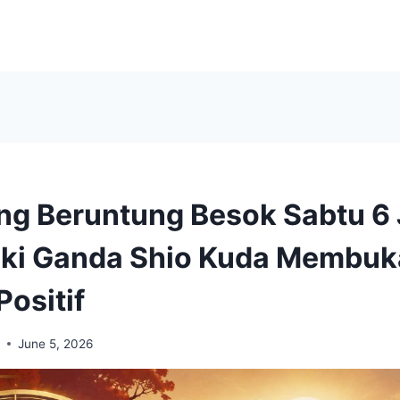
ing Beruntung Besok Sabtu 6 
oki Ganda Shio Kuda Membuk
Positif
i
June 5, 2026