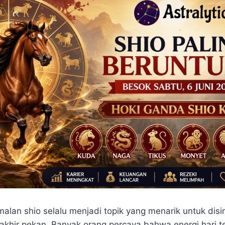
alan shio selalu menjadi topik yang menarik untuk dis
akhir pekan. Banyak orang percaya bahwa energi hari t