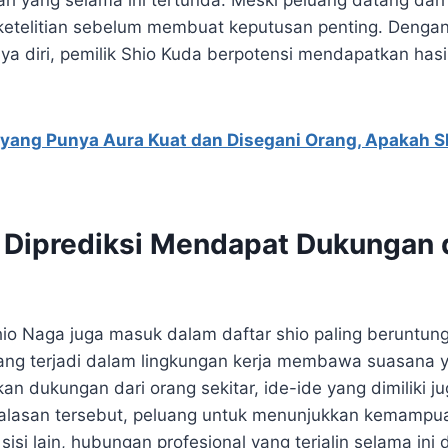
h yang selama ini tertunda. Meski peluang datang dari
 ketelitian sebelum membuat keputusan penting. Dengan
ya diri, pemilik Shio Kuda berpotensi mendapatkan hasi
 yang Punya Aura Kuat dan Disegani Orang, Apakah S
 Diprediksi Mendapat Dukungan
hio Naga juga masuk dalam daftar shio paling beruntun
g terjadi dalam lingkungan kerja membawa suasana yan
n dukungan dari orang sekitar, ide-ide yang dimiliki j
 alasan tersebut, peluang untuk menunjukkan kemampu
 sisi lain, hubungan profesional yang terjalin selama ini 