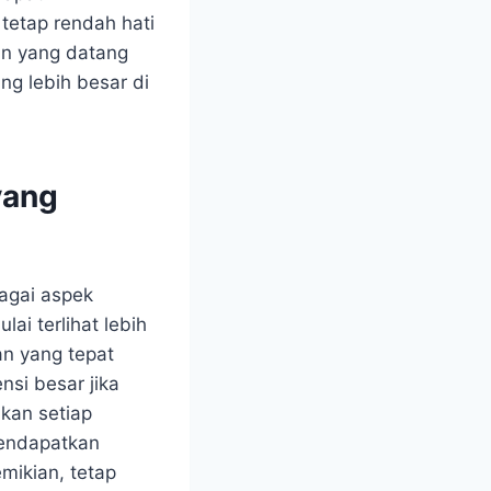
tetap rendah hati
an yang datang
g lebih besar di
yang
bagai aspek
ai terlihat lebih
an yang tepat
nsi besar jika
kan setiap
endapatkan
mikian, tetap