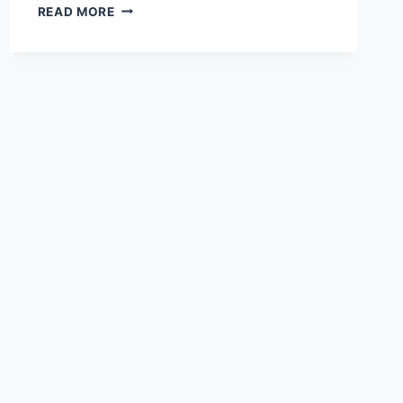
4
READ MORE
ZODIAK
YANG
CENDERUNG
MENARIK
DIRI
DALAM
SITUASI
RAMAI,
ADA
SCORPIO