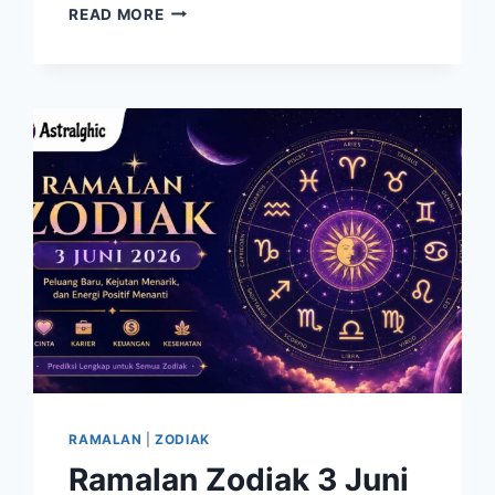
ZODIAK
READ MORE
YANG
TERLIHAT
KUAT
DARI
LUAR,
TETAPI
MEMILIKI
HATI
YANG
SANGAT
LEMBUT
RAMALAN
|
ZODIAK
Ramalan Zodiak 3 Juni