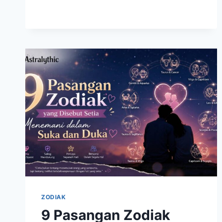
SELALU
PUNYA
CARA
KREATIF
MENGATASI
MASALAH
ZODIAK
9 Pasangan Zodiak