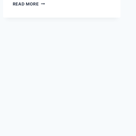
9
READ MORE
PASANGAN
ZODIAK
YANG
DISEBUT
SETIA
MENEMANI
DALAM
SUKA
DAN
DUKA