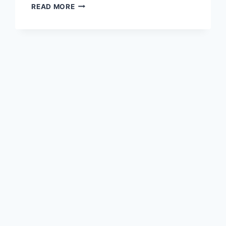
4
READ MORE
ZODIAK
YANG
CENDERUNG
MENARIK
DIRI
DALAM
SITUASI
RAMAI,
ADA
SCORPIO