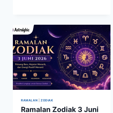
SELALU
PUNYA
CARA
KREATIF
MENGATASI
MASALAH
RAMALAN
|
ZODIAK
Ramalan Zodiak 3 Juni