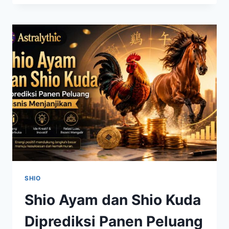
DIPREDIKSI
PANEN
PELUANG
BESAR,
INI
BIDANG
YANG
PERLU
DIFOKUSKAN
SHIO
Shio Ayam dan Shio Kuda
Diprediksi Panen Peluang