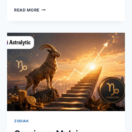
SHIO
READ MORE
MACAN
HARI
INI
DIPREDIKSI
MENDAPAT
KESEMPATAN
BESAR
DALAM
BISNIS
ZODIAK