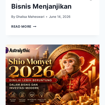
Bisnis Menjanjikan
By
Ghalisa Maheswari
June 14, 2026
SHIO
READ MORE
AYAM
DAN
SHIO
KUDA
DIPREDIKSI
PANEN
PELUANG
BISNIS
MENJANJIKAN