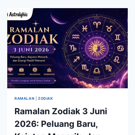
YANG
DISEBUT
SETIA
MENEMANI
DALAM
SUKA
DAN
DUKA
RAMALAN
|
ZODIAK
Ramalan Zodiak 3 Juni
2026: Peluang Baru,