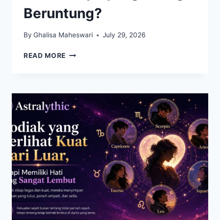
Beruntung?
By
Ghalisa Maheswari
July 29, 2026
ZODIAK
READ MORE
YANG
DIPREDIKSI
BERSINAR
DI
AKHIR
JULI
2026,
SIAPA
YANG
PALING
BERUNTUNG?