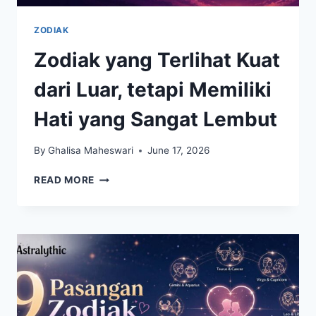
ZODIAK
Zodiak yang Terlihat Kuat
dari Luar, tetapi Memiliki
Hati yang Sangat Lembut
By
Ghalisa Maheswari
June 17, 2026
ZODIAK
READ MORE
YANG
TERLIHAT
KUAT
DARI
LUAR,
TETAPI
MEMILIKI
HATI
YANG