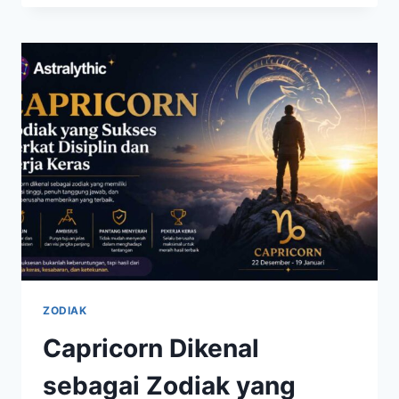
DIKAITKAN
DENGAN
KERJA
KERAS
DAN
KETEKUNAN
DALAM
TRADISI
TIONGHOA
ZODIAK
Capricorn Dikenal
sebagai Zodiak yang