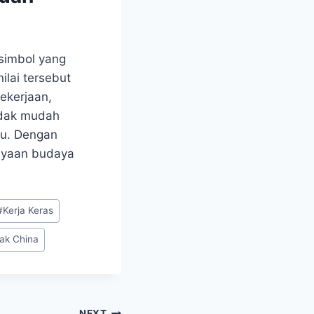
 simbol yang
ilai tersebut
ekerjaan,
tidak mudah
au. Dengan
kayaan budaya
#
Kerja Keras
ak China
NEXT