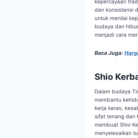
kepercayaan trad
dan konsistensi 
untuk menilai ke
budaya dan hibur
menjadi cara mena
Baca Juga:
Harg
Shio Kerb
Dalam budaya Tio
membantu kehidup
kerja keras, kesa
sifat tenang dan
membuat Shio Ke
menyelesaikan tug