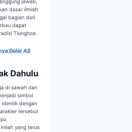
tanggung jawab,
kan dasar ilmiah
ai bagian dari
erbau dapat
radisi Tionghoa.
nya Dolar AS
ak Dahulu
ja di sawah dan
enjadi simbol
a identik dengan
arakter tersebut
mpu
inilah yang terus