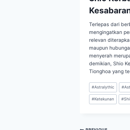
Kesabara
Terlepas dari ber
mengingatkan pent
relevan diterapk
maupun hubungan 
menyerah merupak
demikian, Shio K
Tionghoa yang ter
Post
#
Astralythic
#
As
Tags:
#
Ketekunan
#
Sh
PREVIOUS