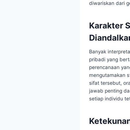
diwariskan dari g
Karakter 
Diandalka
Banyak interpret
pribadi yang be
perencanaan yan
mengutamakan sta
sifat tersebut, 
jawab penting da
setiap individu t
Ketekunan