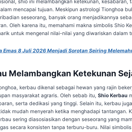
isional, shio ini melambangkan ketekunan, kesabaran, 
dalam mencapai tujuan. Meskipun astrologi Tionghoa bu
pribadian seseorang, banyak orang menjadikannya sebag
an. Oleh karena itu, memahami makna simbolis Shio K
rik untuk mengenal nilai-nilai yang diwariskan dalam t
a Emas 8 Juli 2026 Menjadi Sorotan Seiring Melemah
au Melambangkan Ketekunan Sej
nghoa, kerbau dikenal sebagai hewan yang rajin beker
an masyarakat agraris. Oleh sebab itu,
Shio Kerbau
m
baran, serta dedikasi yang tinggi. Selain itu, kerbau jug
 tidak mudah menyerah ketika menghadapi tantangan. K
rbau sering diasosiasikan dengan seseorang yang ma
as secara konsisten tanpa terburu-buru. Nilai simbolis 