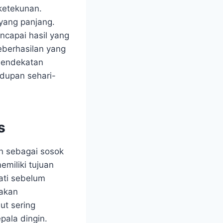
 ketekunan.
yang panjang.
ncapai hasil yang
eberhasilan yang
 Pendekatan
idupan sehari-
s
an sebagai sosok
miliki tujuan
hati sebelum
akan
ut sering
ala dingin.