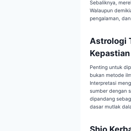
Sebaliknya, mere
Walaupun demikia
pengalaman, dan 
Astrologi 
Kepastian
Penting untuk di
bukan metode ilm
Interpretasi men
sumber dengan su
dipandang sebaga
dasar mutlak da
Shio Kerb