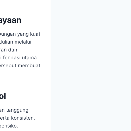
ayaan
bungan yang kuat
ulian melalui
uran dan
i fondasi utama
tersebut membuat
ol
dan tanggung
erta konsisten.
erisiko.