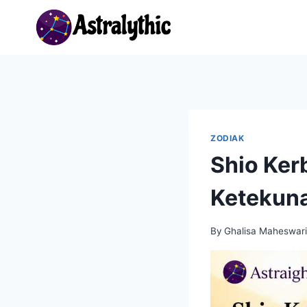
Skip
to
content
ZODIAK
Shio Ker
Ketekuna
By
Ghalisa Maheswar