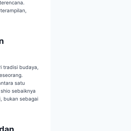
terencana.
terampilan,
n
 tradisi budaya,
eseorang.
antara satu
shio sebaiknya
i, bukan sebagai
 dan