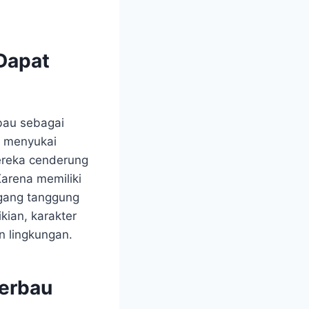
Dapat
bau sebagai
a menyukai
ereka cenderung
Karena memiliki
egang tanggung
kian, karakter
n lingkungan.
Kerbau