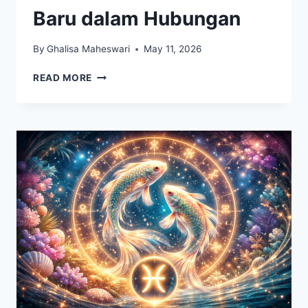
Baru dalam Hubungan
By
Ghalisa Maheswari
May 11, 2026
ZODIAK
READ MORE
PISCES
MINGGU
INI:
INTUISI
DAN
PERASAAN
MULAI
MEMBUKA
JALAN
BARU
DALAM
HUBUNGAN