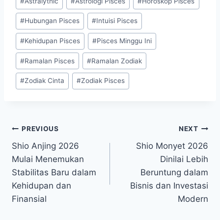
#
Astralythic
#
Astrologi Pisces
#
Horoskop Pisces
Tags:
#
Hubungan Pisces
#
Intuisi Pisces
#
Kehidupan Pisces
#
Pisces Minggu Ini
#
Ramalan Pisces
#
Ramalan Zodiak
#
Zodiak Cinta
#
Zodiak Pisces
Post
PREVIOUS
NEXT
Shio Anjing 2026
Shio Monyet 2026
navigation
Mulai Menemukan
Dinilai Lebih
Stabilitas Baru dalam
Beruntung dalam
Kehidupan dan
Bisnis dan Investasi
Finansial
Modern