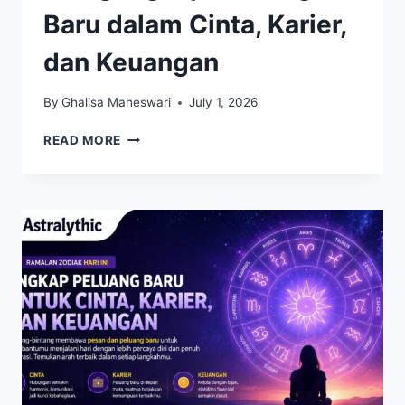
Baru dalam Cinta, Karier,
dan Keuangan
By
Ghalisa Maheswari
July 1, 2026
SHIO
READ MORE
RAMALAN
HARI
INI
MENGUNGKAP
PELUANG
BARU
DALAM
CINTA,
KARIER,
DAN
KEUANGAN