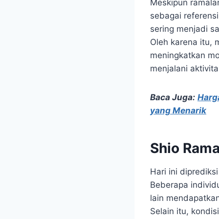
Meskipun ramalan
sebagai referensi
sering menjadi sa
Oleh karena itu,
meningkatkan mot
menjalani aktivita
Baca Juga:
Harg
yang Menarik
Shio Ramal
Hari ini dipredi
Beberapa indivi
lain mendapatka
Selain itu, kond