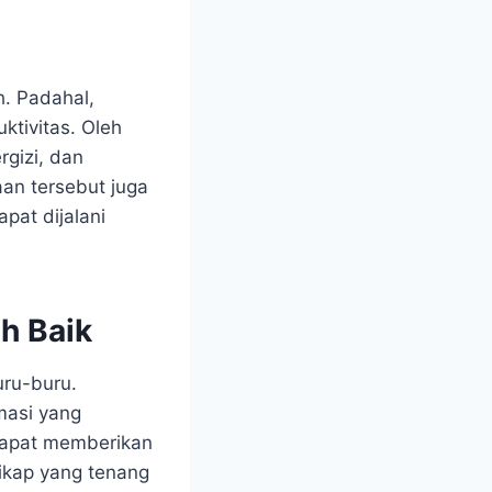
. Padahal,
tivitas. Oleh
rgizi, dan
aan tersebut juga
pat dijalani
h Baik
uru-buru.
masi yang
 dapat memberikan
ikap yang tenang