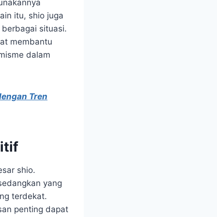
gunakannya
in itu, shio juga
 berbagai situasi.
apat membantu
timisme dalam
dengan Tren
tif
sar shio.
 sedangkan yang
g terdekat.
san penting dapat