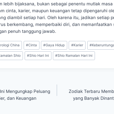
 lebih bijaksana, bukan sebagai penentu mutlak masa
m cinta, karier, maupun keuangan tetap dipengaruhi oleh
g diambil setiap hari. Oleh karena itu, jadikan setiap p
erus berkembang, memperbaiki diri, dan memanfaatkan 
gan penuh tanggung jawab.
rologi China
#
Cinta
#
Gaya Hidup
#
Karier
#
Keberuntung
Ramalan Shio
#
Shio Hari Ini
#
Shio Ramalan Hari Ini
 Ini Mengungkap Peluang
Zodiak Terbaru Memb
rier, dan Keuangan
yang Banyak Dinanti