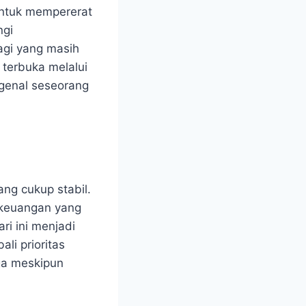
untuk mempererat
ngi
agi yang masih
terbuka melalui
ngenal seseorang
ang cukup stabil.
 keuangan yang
ari ini menjadi
li prioritas
ga meskipun