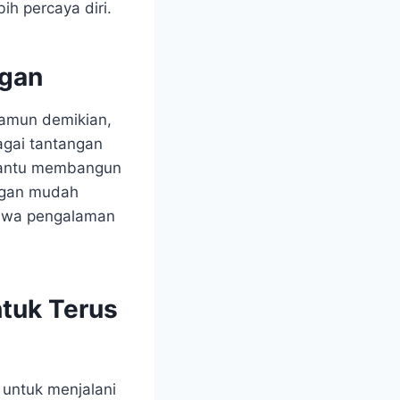
h percaya diri.
gan
Namun demikian,
gai tantangan
mbantu membangun
angan mudah
bawa pengalaman
ntuk Terus
 untuk menjalani