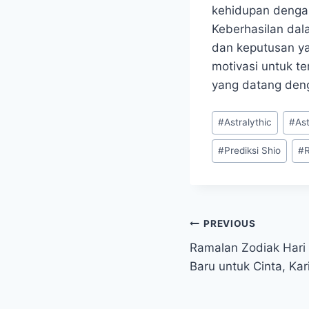
kehidupan dengan
Keberhasilan dala
dan keputusan yan
motivasi untuk t
yang datang den
Post
#
Astralythic
#
Ast
Tags:
#
Prediksi Shio
#
Post
PREVIOUS
Ramalan Zodiak Hari
navigation
Baru untuk Cinta, Ka