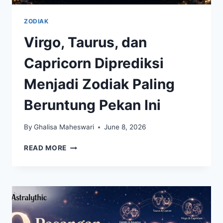
ZODIAK
Virgo, Taurus, dan
Capricorn Diprediksi
Menjadi Zodiak Paling
Beruntung Pekan Ini
By
Ghalisa Maheswari
June 8, 2026
VIRGO,
READ MORE
TAURUS,
DAN
CAPRICORN
DIPREDIKSI
MENJADI
ZODIAK
PALING