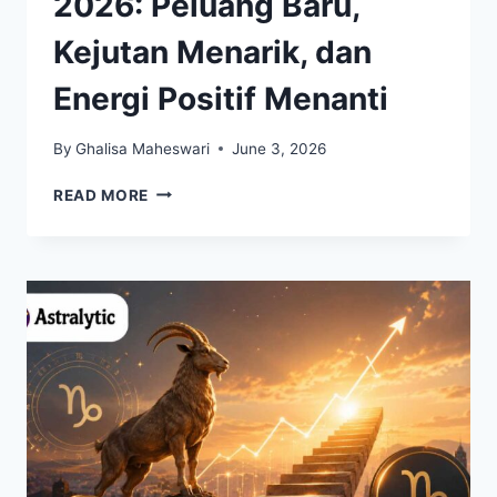
2026: Peluang Baru,
Kejutan Menarik, dan
Energi Positif Menanti
By
Ghalisa Maheswari
June 3, 2026
RAMALAN
READ MORE
ZODIAK
3
JUNI
2026:
PELUANG
BARU,
KEJUTAN
MENARIK,
DAN
ENERGI
POSITIF
MENANTI