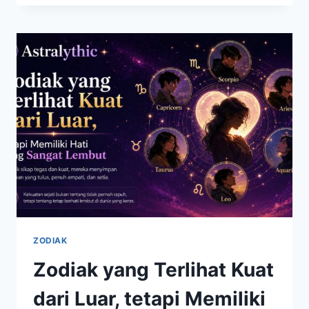
SEBAGAI
ZODIAK
YANG
SUKSES
BERKAT
DISIPLIN
DAN
KERJA
KERAS
ZODIAK
Zodiak yang Terlihat Kuat
dari Luar, tetapi Memiliki