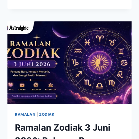
PASANGAN
ZODIAK
YANG
DISEBUT
SETIA
MENEMANI
DALAM
SUKA
DAN
DUKA
RAMALAN
|
ZODIAK
Ramalan Zodiak 3 Juni