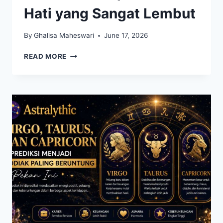
Hati yang Sangat Lembut
By
Ghalisa Maheswari
June 17, 2026
ZODIAK
READ MORE
YANG
TERLIHAT
KUAT
DARI
LUAR,
TETAPI
MEMILIKI
HATI
YANG
SANGAT
LEMBUT