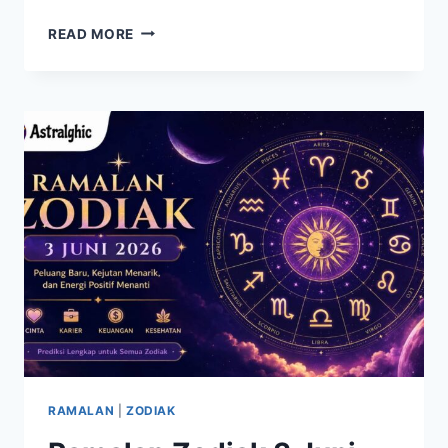
9
READ MORE
PASANGAN
ZODIAK
YANG
DISEBUT
SETIA
MENEMANI
DALAM
SUKA
DAN
DUKA
RAMALAN
|
ZODIAK