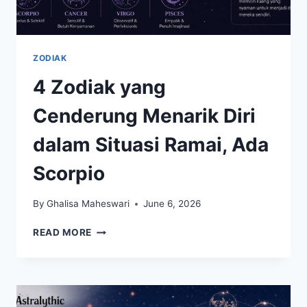
ZODIAK
4 Zodiak yang
Cenderung Menarik Diri
dalam Situasi Ramai, Ada
Scorpio
By
Ghalisa Maheswari
June 6, 2026
4
READ MORE
ZODIAK
YANG
CENDERUNG
MENARIK
DIRI