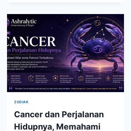
MUDAH
MEMBUKA
HATI,
TETAPI
SEKALI
PERCAYA
BISA
BERBEDA
ZODIAK
Cancer dan Perjalanan
Hidupnya, Memahami