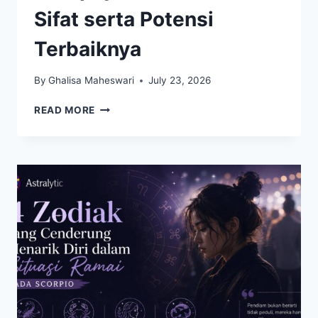
Sifat serta Potensi
Terbaiknya
By
Ghalisa Maheswari
July 23, 2026
CANCER
READ MORE
DAN
PERJALANAN
HIDUPNYA,
MEMAHAMI
SIFAT
SERTA
POTENSI
TERBAIKNYA