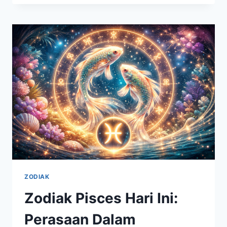
MINGGU
INI:
INTUISI
DAN
PERASAAN
MULAI
MEMBUKA
JALAN
BARU
DALAM
HUBUNGAN
ZODIAK
Zodiak Pisces Hari Ini:
Perasaan Dalam