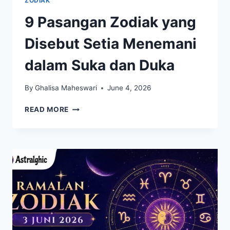
ZODIAK
9 Pasangan Zodiak yang
Disebut Setia Menemani
dalam Suka dan Duka
By
Ghalisa Maheswari
June 4, 2026
9
READ MORE
PASANGAN
ZODIAK
YANG
DISEBUT
SETIA
MENEMANI
DALAM
SUKA
DAN
DUKA