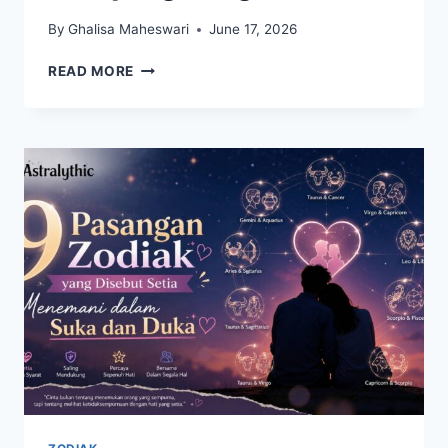
By
Ghalisa Maheswari
June 17, 2026
ZODIAK
READ MORE
YANG
TERLIHAT
KUAT
DARI
LUAR,
TETAPI
MEMILIKI
HATI
YANG
SANGAT
LEMBUT