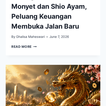
Monyet dan Shio Ayam,
Peluang Keuangan
Membuka Jalan Baru
By
Ghalisa Maheswari
June 7, 2026
REZEKI
READ MORE
TAK
TERDUGA
DATANG
UNTUK
SHIO
MONYET
DAN
SHIO
AYAM,
PELUANG
KEUANGAN
MEMBUKA