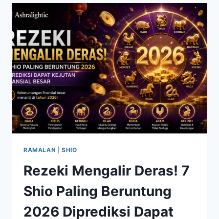
KUDA
DIPREDIKSI
PANEN
PELUANG
BISNIS
MENJANJIKAN
RAMALAN
|
SHIO
Rezeki Mengalir Deras! 7
Shio Paling Beruntung
2026 Diprediksi Dapat