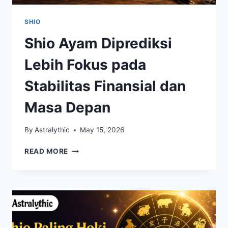
SHIO
Shio Ayam Diprediksi
Lebih Fokus pada
Stabilitas Finansial dan
Masa Depan
By
Astralythic
May 15, 2026
SHIO
READ MORE
AYAM
DIPREDIKSI
LEBIH
FOKUS
PADA
STABILITAS
FINANSIAL