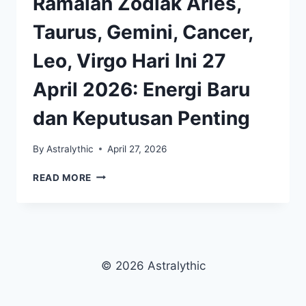
Ramalan Zodiak Aries,
Taurus, Gemini, Cancer,
Leo, Virgo Hari Ini 27
April 2026: Energi Baru
dan Keputusan Penting
By
Astralythic
April 27, 2026
RAMALAN
READ MORE
ZODIAK
ARIES,
TAURUS,
GEMINI,
CANCER,
LEO,
© 2026 Astralythic
VIRGO
HARI
INI