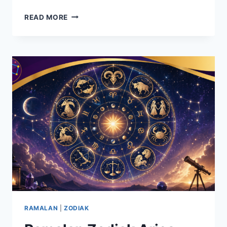
SHIO
READ MORE
PALING
HOKI
HARI
INI:
MOMENTUM
KEBERUNTUNGAN
SEDANG
NAIK
RAMALAN
|
ZODIAK