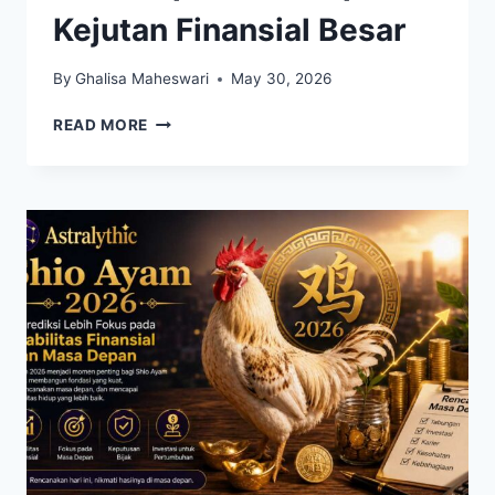
Kejutan Finansial Besar
By
Ghalisa Maheswari
May 30, 2026
REZEKI
READ MORE
MENGALIR
DERAS!
7
SHIO
PALING
BERUNTUNG
2026
DIPREDIKSI
DAPAT
KEJUTAN
FINANSIAL
BESAR