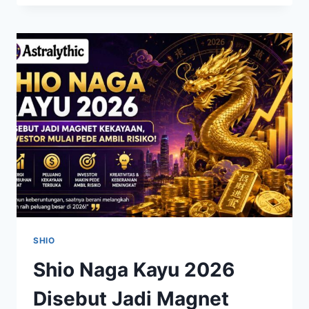
DERAS!
7
SHIO
PALING
BERUNTUNG
2026
DIPREDIKSI
DAPAT
KEJUTAN
FINANSIAL
BESAR
SHIO
Shio Naga Kayu 2026
Disebut Jadi Magnet