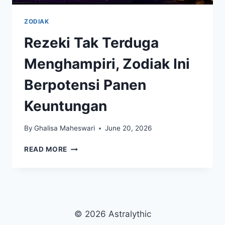
ZODIAK
Rezeki Tak Terduga
Menghampiri, Zodiak Ini
Berpotensi Panen
Keuntungan
By
Ghalisa Maheswari
June 20, 2026
REZEKI
READ MORE
TAK
TERDUGA
MENGHAMPIRI,
ZODIAK
INI
BERPOTENSI
© 2026 Astralythic
PANEN