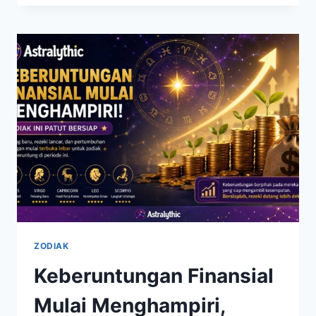
YANG
MENYADARI,
ZODIAK
INI
SEDANG
MENJADI
MAGNET
KEBERUNTUNGAN
ZODIAK
Keberuntungan Finansial
Mulai Menghampiri,