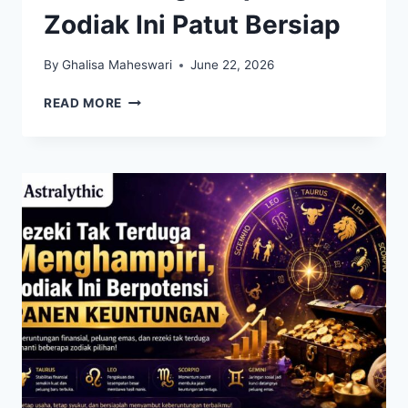
Zodiak Ini Patut Bersiap
By
Ghalisa Maheswari
June 22, 2026
KEBERUNTUNGAN
READ MORE
FINANSIAL
MULAI
MENGHAMPIRI,
ZODIAK
INI
PATUT
BERSIAP