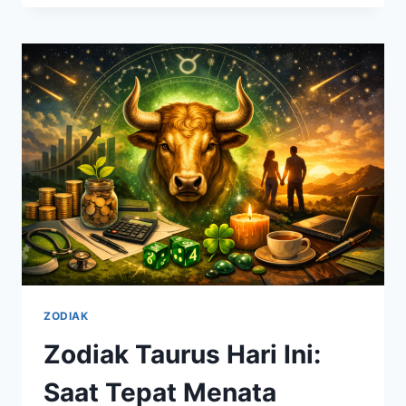
BULAN
JULI,
PELUANG
BARU
DAN
TANTANGAN
YANG
PERLU
DIHADAPI
ZODIAK
Zodiak Taurus Hari Ini:
Saat Tepat Menata