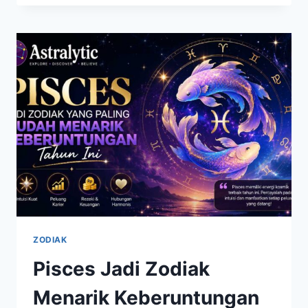
PISCES
HARI
INI,
PREDIKSI
CINTA
DAN
KARIER
YANG
PERLU
DIKETAHUI
ZODIAK
Pisces Jadi Zodiak
Menarik Keberuntungan