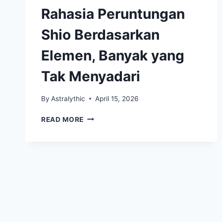
Rahasia Peruntungan
Shio Berdasarkan
Elemen, Banyak yang
Tak Menyadari
By
Astralythic
April 15, 2026
RAHASIA
READ MORE
PERUNTUNGAN
SHIO
BERDASARKAN
ELEMEN,
BANYAK
YANG
TAK
MENYADARI