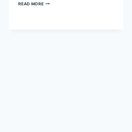
KEBERUNTUNGAN
READ MORE
SHIO
ANJING
HARI
INI
DISEBUT
MULAI
MENGARAH
KE
PELUANG
BARU