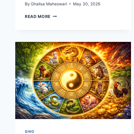
By
Ghalisa Maheswari
May 30, 2026
REZEKI
READ MORE
MENGALIR
DERAS!
7
SHIO
PALING
BERUNTUNG
2026
DIPREDIKSI
DAPAT
KEJUTAN
FINANSIAL
BESAR
SHIO