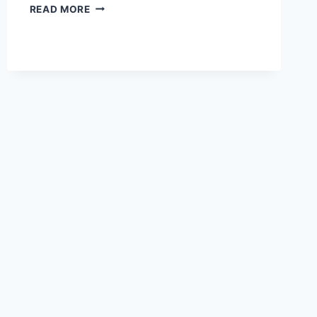
RAMALAN
READ MORE
SHIO
HARI
INI
MEMBUKA
PERSPEKTIF
BARU
TENTANG
ENERGI
KEBERUNTUNGAN