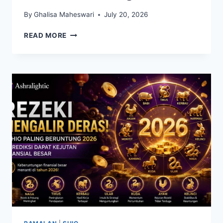
By
Ghalisa Maheswari
July 20, 2026
SHIO
READ MORE
MONYET
DIPREDIKSI
PENUH
PELUANG,
BENARKAH
AKAN
BERUNTUNG?